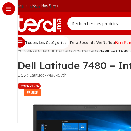
Contactez-Nous
Nos Services
Skip to main content
Toutes Les Catégories
Tera Seconde Vie
Nafida
Bon Pla
Accueil
/
Ordinateur Portable
/
PC Portable
/
Dell Latitude 
Dell Latitude 7480 – Int
UGS :
Latitude-7480-I57th
Offre -12%
ÉPUISÉ