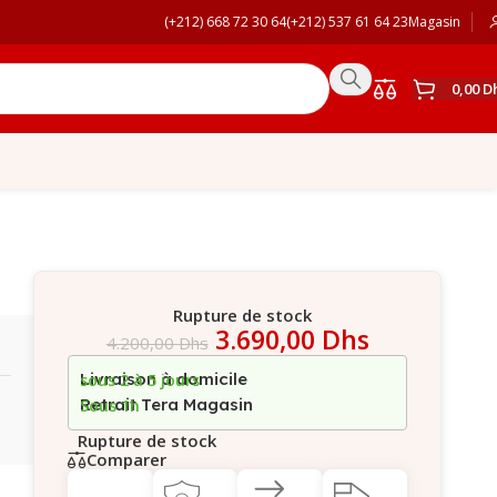
(+212) 668 72 30 64
(+212) 537 61 64 23
Magasin
0,00
D
Rupture de stock
3.690,00
Dhs
4.200,00
Dhs
Livraison à domicile
sous 2 à 5 jours
Retrait Tera Magasin
Sous 1h
Rupture de stock
Comparer