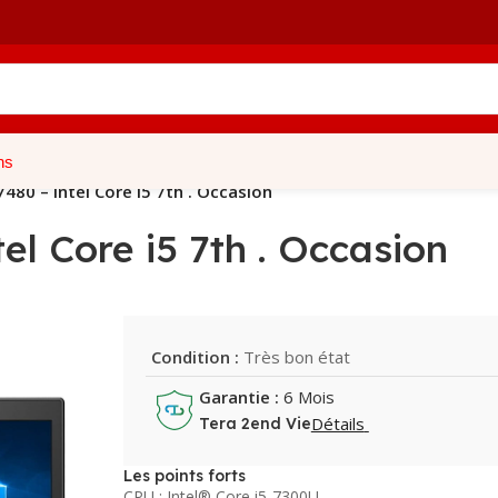
ns
7480 – Intel Core i5 7th . Occasion
el Core i5 7th . Occasion
Condition :
Très bon état
Garantie :
6 Mois
Détails
Tera 2end Vie
Les points forts
CPU : Intel® Core i5-7300U