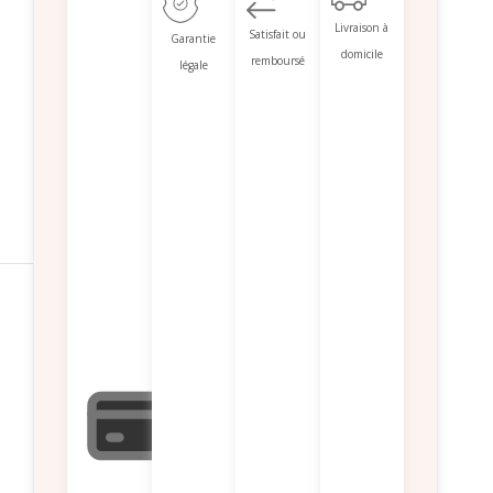
Livraison à
Satisfait ou
Garantie
domicile
remboursé
légale