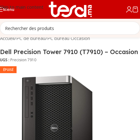
Skip to main content
Menu
Accueil
/
PC de bureau
/
PC bureau Occasion
Dell Precision Tower 7910 (T7910) – Occasion
UGS :
Precision 7910
ÉPUISÉ