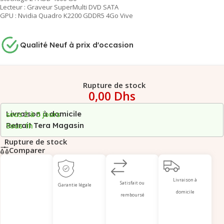
Lecteur : Graveur SuperMulti DVD SATA
GPU : Nvidia Quadro K2200 GDDR5 4Go Vive
Qualité Neuf à prix d'occasion
Rupture de stock
0,00
Dhs
Livraison à domicile
sous 2 à 5 jours
Retrait Tera Magasin
Sous 1h
Rupture de stock
Comparer
Livraison à
Satisfait ou
Garantie légale
domicile
remboursé