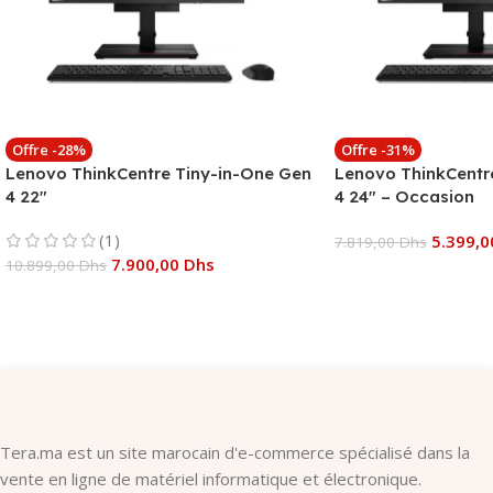
Offre -28%
Offre -31%
Lenovo ThinkCentre Tiny-in-One Gen
Lenovo ThinkCentr
4 22″
4 24″ – Occasion
(1)
5.399,
7.819,00
Dhs
7.900,00
Dhs
10.899,00
Dhs
Ajouter Au Panier
Ajouter Au Panier
Tera.ma est un site marocain d'e-commerce spécialisé dans la
vente en ligne de matériel informatique et électronique.