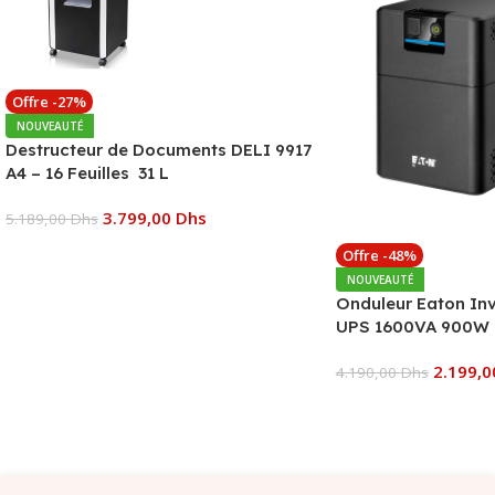
Offre -27%
NOUVEAUTÉ
Destructeur de Documents DELI 9917
A4 – 16 Feuilles 31 L
3.799,00
Dhs
5.189,00
Dhs
Offre -48%
Ajouter Au Panier
NOUVEAUTÉ
Onduleur Eaton In
UPS 1600VA 900W 
2.199,
4.190,00
Dhs
Ajouter Au Panier