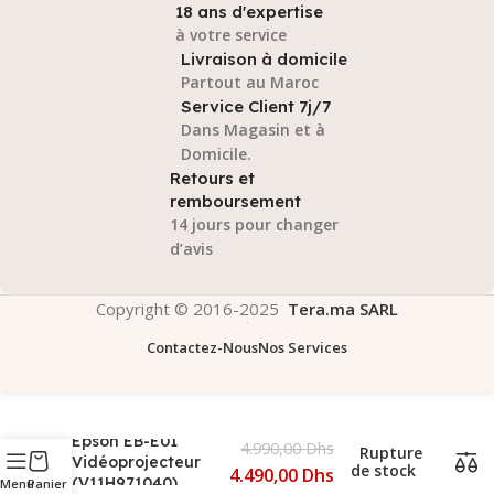
18 ans d'expertise
à votre service
Livraison à domicile
Partout au Maroc
Service Client 7j/7
Dans Magasin et à
Domicile.
Retours et
remboursement
14 jours pour changer
d’avis
Copyright © 2016-2025
Tera.ma SARL
Contactez-Nous
Nos Services
Epson EB-E01
4.990,00
Dhs
Rupture
Vidéoprojecteur
de stock
4.490,00
Dhs
(V11H971040)
Menu
Panier