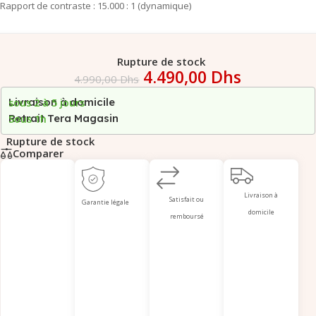
Rapport de contraste : 15.000 : 1 (dynamique)
Rupture de stock
4.490,00
Dhs
4.990,00
Dhs
Livraison à domicile
sous 2 à 5 jours
Retrait Tera Magasin
Sous 1h
Rupture de stock
Comparer
Livraison à
Satisfait ou
Garantie légale
domicile
remboursé