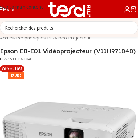
Skip to main content
Menu
Accueil
/
Périphériques PC
/
Video Projecteur
Epson EB-E01 Vidéoprojecteur (V11H971040)
UGS :
V11H971040
Offre -10%
ÉPUISÉ