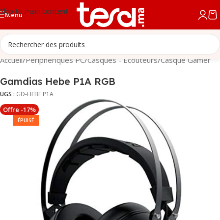
Skip to main content
Menu
Accueil
/
Périphériques PC
/
Casques - Écouteurs
/
Casque Gamer
Gamdias Hebe P1A RGB
UGS :
GD-HEBE P1A
Offre -17%
ÉPUISÉ