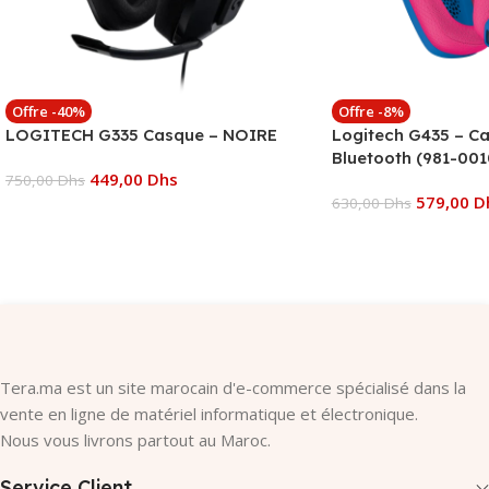
Offre -40%
Offre -8%
LOGITECH G335 Casque – NOIRE
Logitech G435 – C
Bluetooth (981-001
449,00
Dhs
750,00
Dhs
579,00
D
630,00
Dhs
Ajouter Au Panier
Ajouter Au Panier
Tera.ma est un site marocain d'e-commerce spécialisé dans la
vente en ligne de matériel informatique et électronique.
Nous vous livrons partout au Maroc.
Service Client