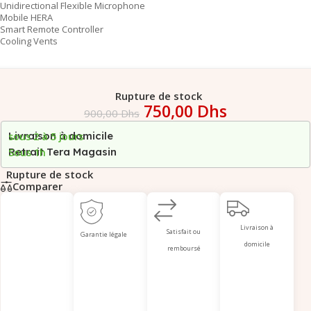
Unidirectional Flexible Microphone
Mobile HERA
Smart Remote Controller
Cooling Vents
Rupture de stock
750,00
Dhs
900,00
Dhs
Livraison à domicile
sous 2 à 5 jours
Retrait Tera Magasin
Sous 1h
Rupture de stock
Comparer
Livraison à
Satisfait ou
Garantie légale
domicile
remboursé