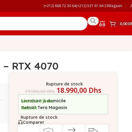
(+212) 668 72 30 64
(+212) 537 61 64 23
Magasin
0,00
D
 – RTX 4070
Rupture de stock
18.990,00
Dhs
19.900,00
Dhs
Livraison à domicile
sous 2 à 5 jours
Retrait Tera Magasin
Sous 1h
Rupture de stock
Comparer