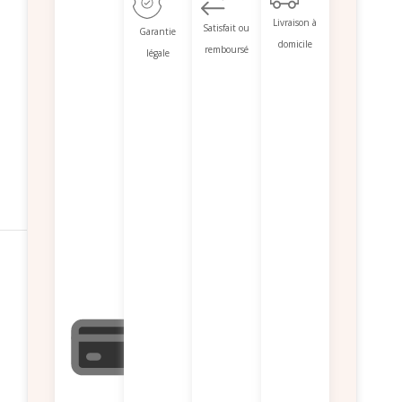
Livraison à
Satisfait ou
Garantie
domicile
remboursé
légale