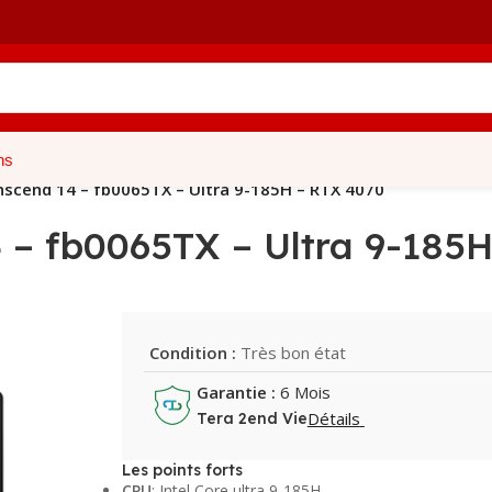
ns
scend 14 – fb0065TX – Ultra 9-185H – RTX 4070
– fb0065TX – Ultra 9-185H
Condition :
Très bon état
Garantie :
6 Mois
Détails
Tera 2end Vie
Les points forts
CPU
: Intel Core ultra 9-185H