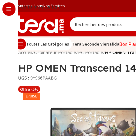
Contactez-Nous
Nos Services
Skip to main content
Toutes Les Catégories
Tera Seconde Vie
Nafida
Bon Pla
Accueil
/
Ordinateur Portable
/
PC Portable
/
HP OMEN Tran
HP OMEN Transcend 14 
UGS :
9Y966PAABG
Offre -5%
ÉPUISÉ