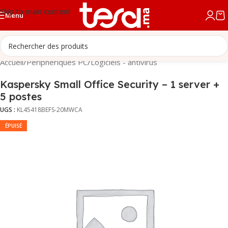
Skip to main content
Menu
Accueil
/
Périphériques PC
/
Logiciels - antivirus
Kaspersky Small Office Security – 1 server +
5 postes
UGS :
KL45418BEFS-20MWCA
ÉPUISÉ