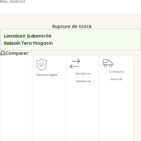
Mac, Android
Rupture de stock
Livraison à domicile
sous 2 à 5 jours
Retrait Tera Magasin
Sous 1h
Comparer
Livraison à
Satisfait ou
Garantie légale
domicile
remboursé