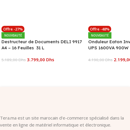
Offre -27%
Offre -48%
NOUVEAUTÉ
NOUVEAUTÉ
Destructeur de Documents DELI 9917
Onduleur Eaton In
A4 – 16 Feuilles 31 L
UPS 1600VA 900W 
3.799,00
Dhs
2.199,
5.189,00
Dhs
4.190,00
Dhs
Ajouter Au Panier
Ajouter Au Panier
Tera.ma est un site marocain d'e-commerce spécialisé dans la
vente en ligne de matériel informatique et électronique.