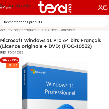
Skip to main content
Menu
Accueil
/
Périphériques PC
/
Logiciels - antivirus
Microsoft Windows 11 Pro 64 bits Français
(Licence originale + DVD) (FQC-10532)
UGS :
FQC-10532
Offre -13%
ÉPUISÉ