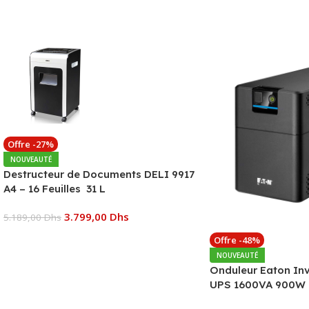
Offre -27%
NOUVEAUTÉ
Destructeur de Documents DELI 9917
A4 – 16 Feuilles 31 L
3.799,00
Dhs
5.189,00
Dhs
Offre -48%
Ajouter Au Panier
NOUVEAUTÉ
Onduleur Eaton In
UPS 1600VA 900W 