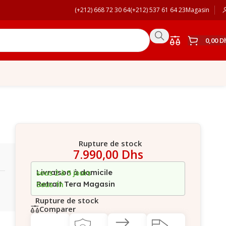
(+212) 668 72 30 64
(+212) 537 61 64 23
Magasin
0,00
D
Rupture de stock
7.990,00
Dhs
Livraison à domicile
sous 2 à 5 jours
Retrait Tera Magasin
Sous 1h
Rupture de stock
Comparer