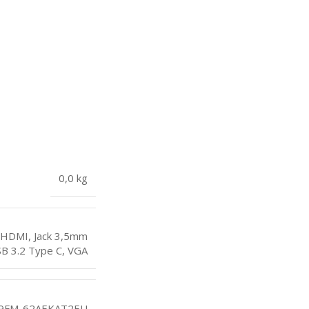
0,0 kg
HDMI
,
Jack 3,5mm
B 3.2 Type C
,
VGA
9FM-62AEKAT2EU