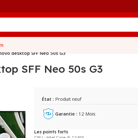
ns
novo desktop SFF Neo 50s G3
ktop SFF Neo 50s G3
État :
Produit neuf
Garantie :
12 Mois
Les points forts
CPU : Intel Core i5-12400