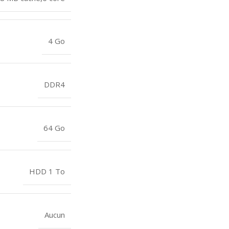
4 Go
DDR4
64 Go
HDD 1 To
Aucun