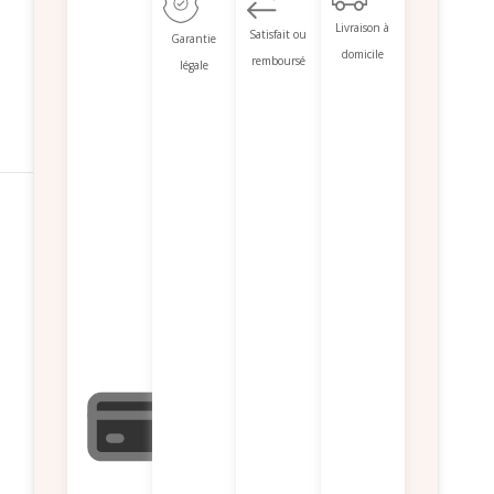
Livraison à
Satisfait ou
Garantie
domicile
remboursé
légale