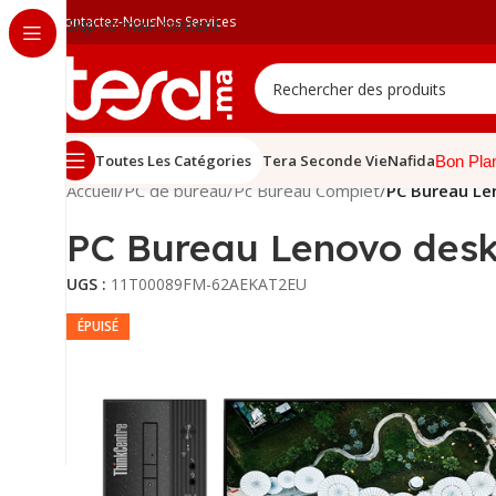
Contactez-Nous
Nos Services
Skip to main content
Toutes Les Catégories
Tera Seconde Vie
Nafida
Bon Pla
Accueil
/
PC de bureau
/
Pc Bureau Complet
/
PC Bureau Le
PC Bureau Lenovo des
UGS :
11T00089FM-62AEKAT2EU
ÉPUISÉ