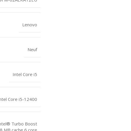
Lenovo
Neuf
Intel Core i5
ntel Core i5-12400
Intel® Turbo Boost
18 MB cache,6 core