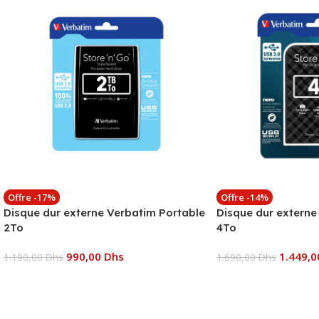
Offre -17%
Offre -14%
Disque dur externe Verbatim Portable
Disque dur externe
2To
4To
990,00
Dhs
1.449,
1.190,00
Dhs
1.690,00
Dhs
Ajouter Au Panier
Ajouter Au Panier