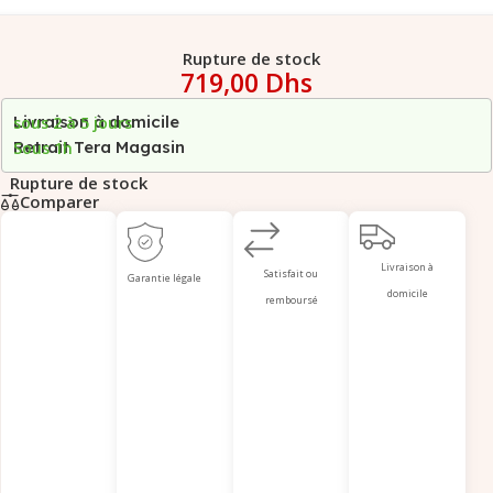
Rupture de stock
719,00
Dhs
Livraison à domicile
sous 2 à 5 jours
Retrait Tera Magasin
Sous 1h
Rupture de stock
Comparer
Livraison à
Satisfait ou
Garantie légale
domicile
remboursé