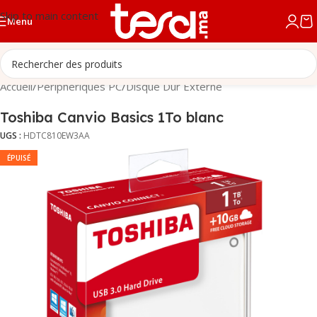
Skip to main content
Menu
Accueil
/
Périphériques PC
/
Disque Dur Externe
Toshiba Canvio Basics 1To blanc
UGS :
HDTC810EW3AA
ÉPUISÉ