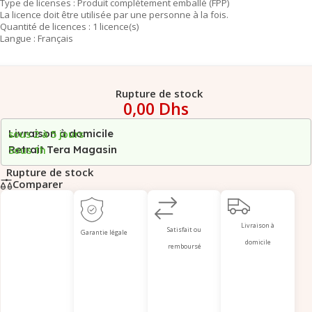
Type de licenses : Produit complètement emballé (FPP)
La licence doit être utilisée par une personne à la fois.
Quantité de licences : 1 licence(s)
Langue : Français
Rupture de stock
0,00
Dhs
Livraison à domicile
sous 2 à 5 jours
Retrait Tera Magasin
Sous 1h
Rupture de stock
Comparer
Livraison à
Satisfait ou
Garantie légale
domicile
remboursé