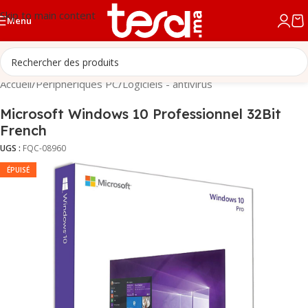
Skip to main content
Menu
Accueil
/
Périphériques PC
/
Logiciels - antivirus
Microsoft Windows 10 Professionnel 32Bit
French
UGS :
FQC-08960
ÉPUISÉ