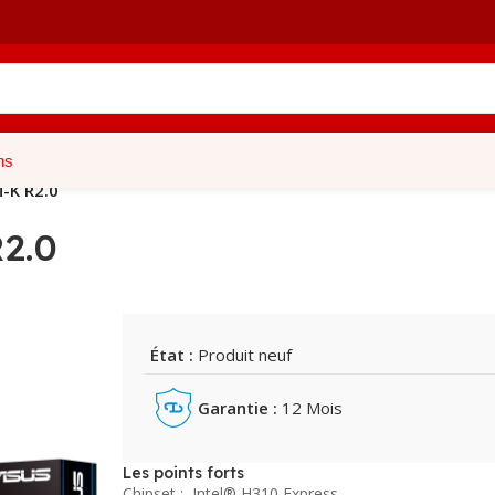
ns
-K R2.0
2.0
État :
Produit neuf
Garantie :
12 Mois
Les points forts
Chipset : Intel® H310 Express