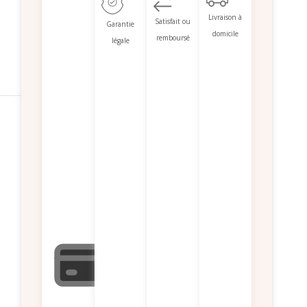
Livraison à
Satisfait ou
Garantie
domicile
remboursé
légale