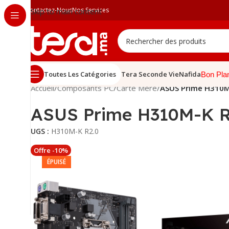
Contactez-Nous
Nos Services
Skip to main content
Toutes Les Catégories
Tera Seconde Vie
Nafida
Bon Pla
Accueil
/
Composants PC
/
Carte Mère
/
ASUS Prime H310M
ASUS Prime H310M-K R
UGS :
H310M-K R2.0
Offre -10%
ÉPUISÉ