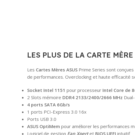
LES PLUS DE LA CARTE MÈRE 
Les
Cartes Mères ASUS
Prime Series sont conçues e
de performances. Overclocking et haute efficacité so
Socket Intel 1151
pour processeur
Intel Core de 
2 Slots mémoire
DDR4 2133/2400/2666 MHz
Dual-
4 ports SATA 6Gb/s
1 ports PCI-Express 3.0 16x
Ports USB 3.0
ASUS OptiMem
pour améliorer les performances 
Logiciel de gestion
Fan Xpert
et
BIOS UEFI
intuitif