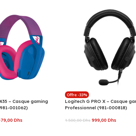
Offre -33%
435 – Casque gaming
Logitech G PRO X – Casque ga
(981-001062)
Professionnel (981-000818)
579,00
Dhs
999,00
Dhs
1.500,00
Dhs
 Panier
Ajouter Au Panier