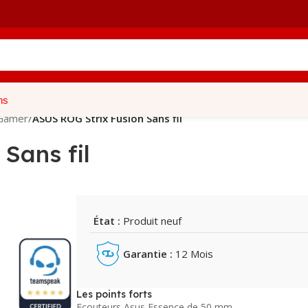
ns
Gamer
/
ASUS ROG Strix Fusion Sans fil
Sans fil
État :
Produit neuf
Garantie :
12 Mois
Les points forts
Ecouteurs Asus Essence de 50 mm