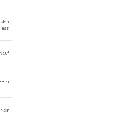
usion
less
Neuf
 GHz)
Noir