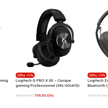
Offre -11%
Offre -17%
ming
Logitech G PRO X SE – Casque
Logitech Z
gaming Professionnel (981-001470)
Bluetooth 
799,00
Dhs
900,00
Dhs
1.200,00
Dhs
Ajouter Au Panier
Ajouter Au