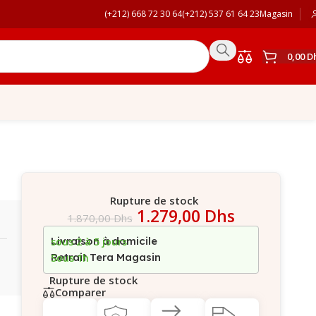
(+212) 668 72 30 64
(+212) 537 61 64 23
Magasin
0,00
D
Rupture de stock
1.279,00
Dhs
1.870,00
Dhs
Livraison à domicile
sous 2 à 5 jours
Retrait Tera Magasin
Sous 1h
Rupture de stock
Comparer