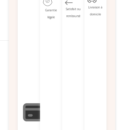
Livraison à
Satisfait ou
Garantie
domicile
remboursé
légale