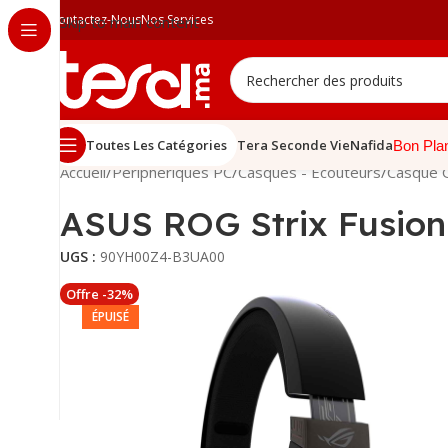
Contactez-Nous
Nos Services
Skip to main content
Toutes Les Catégories
Tera Seconde Vie
Nafida
Bon Pla
Accueil
/
Périphériques PC
/
Casques - Écouteurs
/
Casque 
ASUS ROG Strix Fusion 
UGS :
90YH00Z4-B3UA00
Offre -32%
ÉPUISÉ