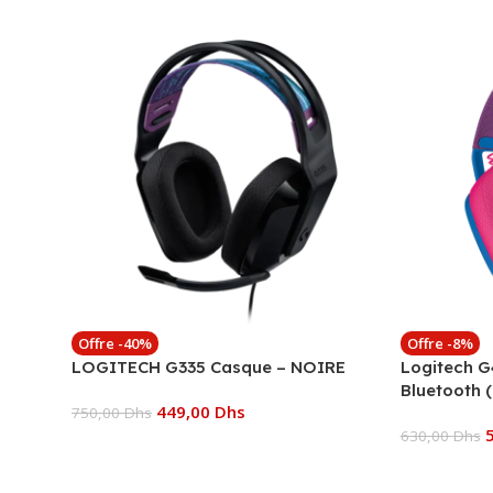
Offre -40%
Offre -8%
LOGITECH G335 Casque – NOIRE
Logitech G
Bluetooth 
449,00
Dhs
750,00
Dhs
630,00
Dhs
Ajouter Au Panier
Ajouter Au