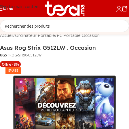
Skip to main content
Menu
Accueil
/
Ordinateur Portable
/
PC Portable Occasion
Asus Rog Strix G512LW . Occasion
UGS :
ROG-STRIX-G512LW
Offre -8%
ÉPUISÉ