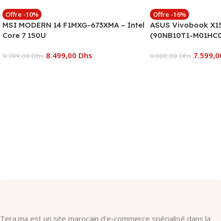
Offre -10%
Offre -16%
MSI MODERN 14 F1MXG-673XMA – Intel
ASUS Vivobook X15
Core 7 150U
(90NB10T1-M01HC0
8.499,00
Dhs
7.599,
9.399,00
Dhs
9.000,00
Dhs
Ajouter Au Panier
Ajouter Au Panier
Tera.ma est un site marocain d'e-commerce spécialisé dans la