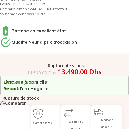
Ecran : 15.6″ Full-HD144 Hz
Communication : Wi-Fi AC + Bluetooth 4.2
Systeme : Windows 10 Pro
Batterie en excellent état
Qualité Neuf à prix d'occasion
Rupture de stock
13.490,00
Dhs
14.590,00
Dhs
Livraison à domicile
sous 2 à 5 jours
Retrait Tera Magasin
Sous 1h
Rupture de stock
Comparer
Livraison à
Satisfait ou
Garantie légale
domicile
remboursé