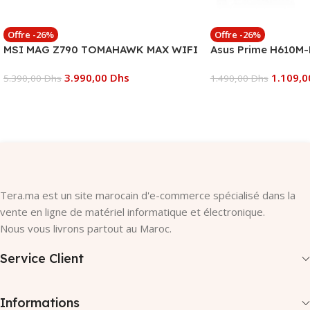
Offre -26%
Offre -26%
MSI MAG Z790 TOMAHAWK MAX WIFI
Asus Prime H610M-
3.990,00
Dhs
1.109,
5.390,00
Dhs
1.490,00
Dhs
Ajouter Au Panier
Ajouter Au Panier
Tera.ma est un site marocain d'e-commerce spécialisé dans la
vente en ligne de matériel informatique et électronique.
Nous vous livrons partout au Maroc.
Service Client
Informations