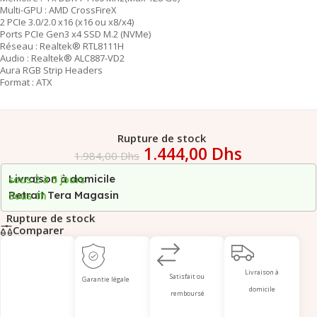
Multi-GPU : AMD CrossFireX
2 PCIe 3.0/2.0 x16 (x16 ou x8/x4)
Ports PCIe Gen3 x4 SSD M.2 (NVMe)
Réseau : Realtek® RTL8111H
Audio : Realtek® ALC887-VD2
Aura RGB Strip Headers
Format : ATX
Rupture de stock
1.444,00
Dhs
1.984,00
Dhs
Livraison à domicile
sous 2 à 5 jours
Retrait Tera Magasin
Sous 1h
Rupture de stock
Comparer
Livraison à
Satisfait ou
Garantie légale
domicile
remboursé