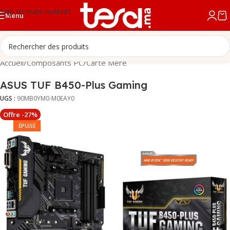
Skip to main content
Menu
Accueil
/
Composants PC
/
Carte Mère
ASUS TUF B450-Plus Gaming
UGS :
90MB0YM0-M0EAY0
Offre -27%
ÉPUISÉ