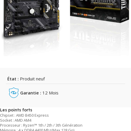
État :
Produit neuf
Garantie :
12 Mois
Les points forts
Chipset : AMD B450 Express
Socket : AMD AM4
Processeur : Ryzen™ 1th / 2th / 3th Génération
Mémoire : 4 x DDR4 4400 Mhz(Max 128 Go)