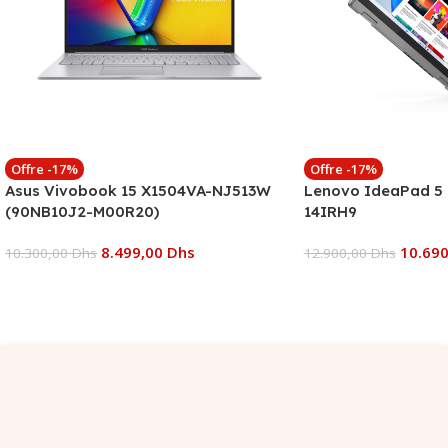
Offre -17%
Offre -17%
Asus Vivobook 15 X1504VA-NJ513W
Lenovo IdeaPad 5 2
(90NB10J2-M00R20)
14IRH9
8.499,00
Dhs
10.69
10.300,00
Dhs
12.900,00
Dhs
Ajouter Au Panier
Ajouter Au Panier