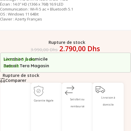
Écran : 14.0″ HD (1366 x 768) 16:9 LED
Communication : Wi-Fi 5 ac + Bluetooth 5.1
OS : Windows 11 64Bit
Clavier : Azerty Français
Rupture de stock
2.790,00
Dhs
3.990,00
Dhs
Livraison à domicile
sous 2 à 5 jours
Retrait Tera Magasin
Sous 1h
Rupture de stock
Comparer
Livraison à
Satisfait ou
Garantie légale
domicile
remboursé