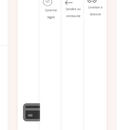
Livraison à
Satisfait ou
Garantie
domicile
remboursé
légale