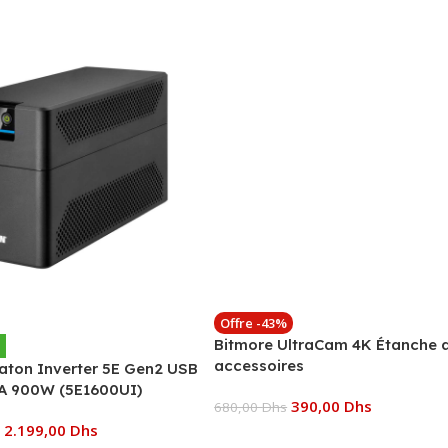
Offre -43%
Bitmore UltraCam 4K Étanche 
accessoires
aton Inverter 5E Gen2 USB
A 900W (5E1600UI)
390,00
Dhs
680,00
Dhs
2.199,00
Dhs
Ajouter Au Panier