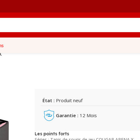
ns
K
État :
Produit neuf
Garantie :
12 Mois
Les points forts
Séries : Tapis de souris de jeu COUGAR ARENA X