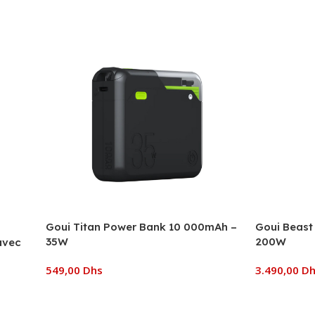
Goui Titan Power Bank 10 000mAh –
Goui Beast
35W
200W
avec
549,00
Dhs
3.490,00
D
Ajouter Au Panier
Ajouter Au