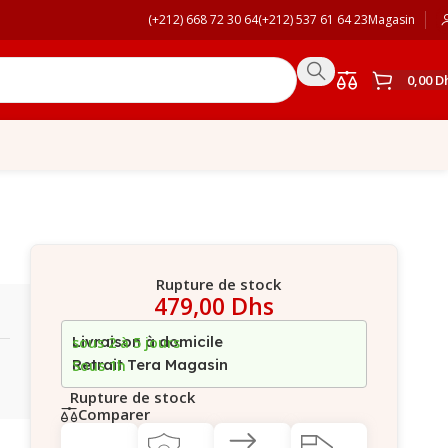
(+212) 668 72 30 64
(+212) 537 61 64 23
Magasin
0,00
D
Rupture de stock
479,00
Dhs
Livraison à domicile
sous 2 à 5 jours
Retrait Tera Magasin
Sous 1h
Rupture de stock
Comparer