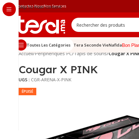
Contactez-Nous
Nos Services
Skip to main content
Toutes Les Catégories
Tera Seconde Vie
Nafida
Bon Pla
Accueil
/
Périphériques PC
/
Tapis de souris
/
Cougar X PIN
Cougar X PINK
UGS :
CGR-ARENA-X-PINK
ÉPUISÉ