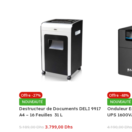
Offre -27%
Offre -48%
NOUVEAUTÉ
NOUVEAUTÉ
Destructeur de Documents DELI 9917
Onduleur E
A4 – 16 Feuilles 31 L
UPS 1600V
3.799,00
Dhs
5.189,00
Dhs
4.190,00
Dhs