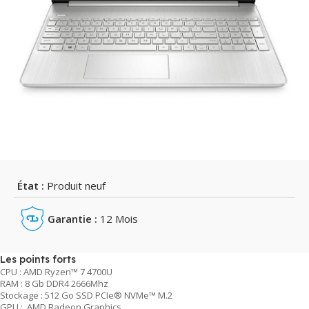
État :
Produit neuf
Garantie :
12 Mois
Les points forts
CPU : AMD Ryzen™ 7 4700U
RAM : 8 Gb DDR4 2666Mhz
Stockage : 512 Go SSD PCIe® NVMe™ M.2
GPU : AMD Radeon Graphics