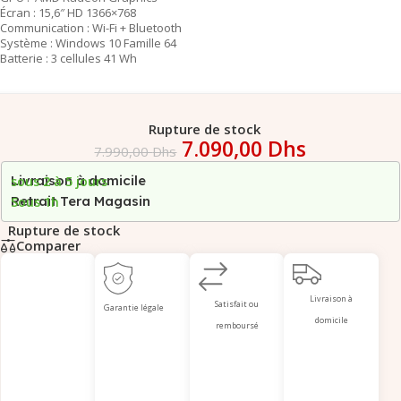
Écran : 15,6″ HD 1366×768
Communication : Wi-Fi + Bluetooth
Système : Windows 10 Famille 64
Batterie : 3 cellules 41 Wh
Rupture de stock
7.090,00
Dhs
7.990,00
Dhs
Livraison à domicile
sous 2 à 5 jours
Retrait Tera Magasin
Sous 1h
Rupture de stock
Comparer
Livraison à
Satisfait ou
Garantie légale
domicile
remboursé