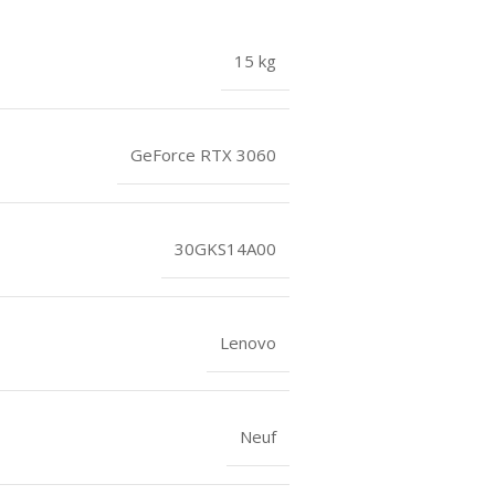
15 kg
GeForce RTX 3060
30GKS14A00
Lenovo
Neuf