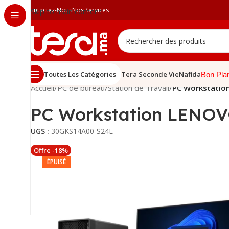
Contactez-Nous
Nos Services
Skip to main content
Toutes Les Catégories
Tera Seconde Vie
Nafida
Bon Pla
Accueil
/
PC de bureau
/
Station de Travail
/
PC Workstatio
PC Workstation LENOV
UGS :
30GKS14A00-S24E
Offre -18%
ÉPUISÉ