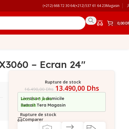
(+212) 668 72 30 64
(+212) 537 61 64 23
Magasin
0,00
D
3060 – Ecran 24″
Rupture de stock
13.490,00
Dhs
16.490,00
Dhs
Livraison à domicile
sous 2 à 5 jours
Retrait Tera Magasin
Sous 1h
Rupture de stock
Comparer