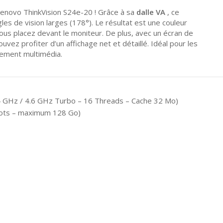
Lenovo ThinkVision S24e-20 ! Grâce à sa
dalle VA
, ce
es de vision larges (178°). Le résultat est une couleur
us placez devant le moniteur. De plus, avec un écran de
uvez profiter d’un affichage net et détaillé. Idéal pour les
sement multimédia.
4 GHz / 4.6 GHz Turbo – 16 Threads – Cache 32 Mo)
ots – maximum 128 Go)
o