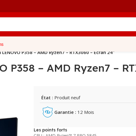
ns
n LENOVO P358 – AMD Ryzen7 – RTX3060 – Ecran 24″
O P358 – AMD Ryzen7 – RTX
État :
Produit neuf
Garantie :
12 Mois
Les points forts
CPU : AMD Ryzen™ 7 PRO 5845