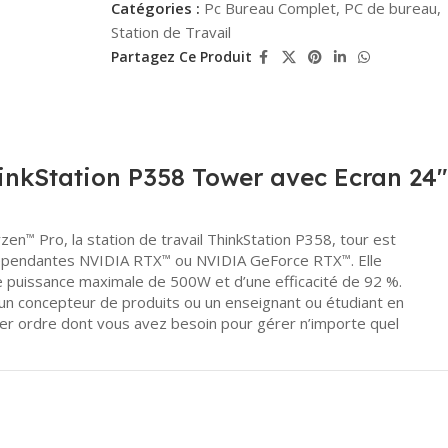
Catégories :
Pc Bureau Complet
,
PC de bureau
,
Station de Travail
Partagez Ce Produit
inkStation P358 Tower avec Ecran 24
yzen
Pro, la station de travail ThinkStation P358, tour est
™
dépendantes NVIDIA RTX
ou NVIDIA GeForce RTX
. Elle
™
™
 puissance maximale de 500W et d’une efficacité de 92 %.
 un concepteur de produits ou un enseignant ou étudiant en
r ordre dont vous avez besoin pour gérer n’importe quel