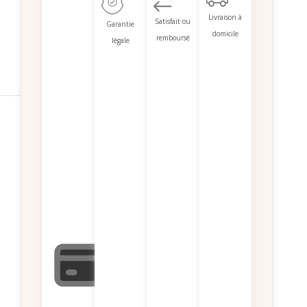
Livraison à
Satisfait ou
Garantie
domicile
remboursé
légale