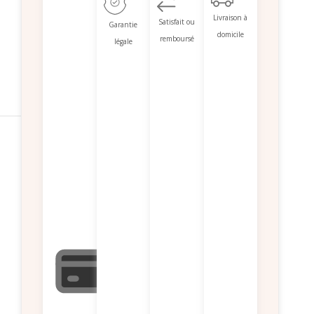
Livraison à
Satisfait ou
Garantie
domicile
remboursé
légale