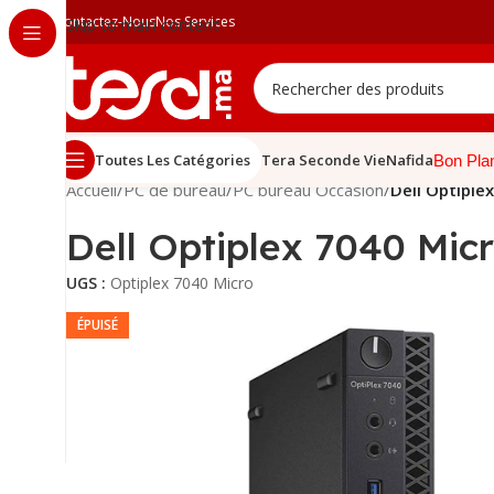
Contactez-Nous
Nos Services
Skip to main content
Toutes Les Catégories
Tera Seconde Vie
Nafida
Bon Pla
Accueil
/
PC de bureau
/
PC bureau Occasion
/
Dell Optiple
Dell Optiplex 7040 Mic
UGS :
Optiplex 7040 Micro
ÉPUISÉ