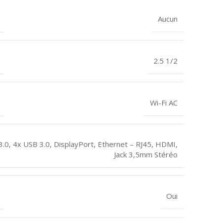
Aucun
2.5 1/2
Wi-Fi AC
3.0
,
4x USB 3.0
,
DisplayPort
,
Ethernet – RJ45
,
HDMI
,
Jack 3,5mm Stéréo
Oui