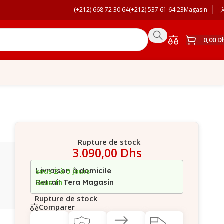
(+212) 668 72 30 64
(+212) 537 61 64 23
Magasin
0,00
D
Rupture de stock
3.090,00
Dhs
Livraison à domicile
sous 2 à 5 jours
Retrait Tera Magasin
Sous 1h
Rupture de stock
Comparer