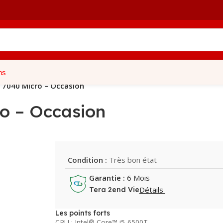
ns
x 7040 Micro – Occasion
ro – Occasion
Condition :
Très bon état
Garantie :
6 Mois
Détails
Tera 2end Vie
Les points forts
CPU : Intel® Core™ i5-6500T