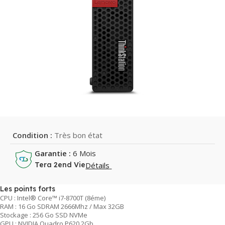
Condition :
Très bon état
Garantie :
6 Mois
Détails
Tera 2end Vie
Les points forts
CPU : Intel® Core™ i7-8700T (8éme)
RAM : 16 Go SDRAM 2666Mhz / Max 32GB
Stockage : 256 Go SSD NVMe
GPU : NVIDIA Quadro P620 2Gb