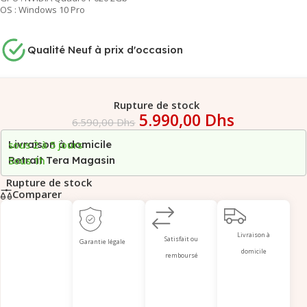
OS : Windows 10 Pro
Qualité Neuf à prix d'occasion
Rupture de stock
5.990,00
Dhs
6.590,00
Dhs
Livraison à domicile
sous 2 à 5 jours
Retrait Tera Magasin
Sous 1h
Rupture de stock
Comparer
Livraison à
Satisfait ou
Garantie légale
domicile
remboursé