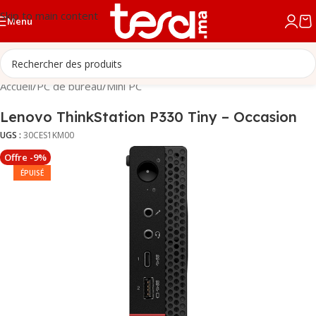
Skip to main content
Menu
Accueil
/
PC de bureau
/
Mini PC
Lenovo ThinkStation P330 Tiny – Occasion
UGS :
30CES1KM00
Offre -9%
ÉPUISÉ