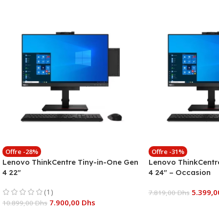
Offre -28%
Offre -31%
Lenovo ThinkCentre Tiny-in-One Gen
Lenovo ThinkCentr
4 22″
4 24″ – Occasion
(1)
5.399,
7.819,00
Dhs
7.900,00
Dhs
10.899,00
Dhs
Ajouter Au Panier