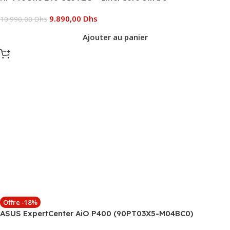
9.890,00
Dhs
10.990,00
Dhs
Ajouter au panier
Offre -18%
ASUS ExpertCenter AiO P400 (90PT03X5-M04BC0)