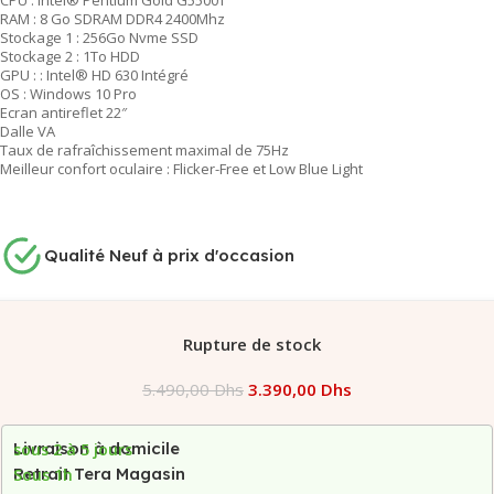
RAM : 8 Go SDRAM DDR4 2400Mhz
Stockage 1 : 256Go Nvme SSD
Stockage 2 : 1To HDD
GPU : : Intel® HD 630 Intégré
OS : Windows 10 Pro
Ecran antireflet 22″
Dalle VA
Taux de rafraîchissement maximal de 75Hz
Meilleur confort oculaire : Flicker-Free et Low Blue Light
Qualité Neuf à prix d'occasion
Rupture de stock
5.490,00
Dhs
3.390,00
Dhs
Livraison à domicile
sous 2 à 5 jours
Retrait Tera Magasin
Sous 1h