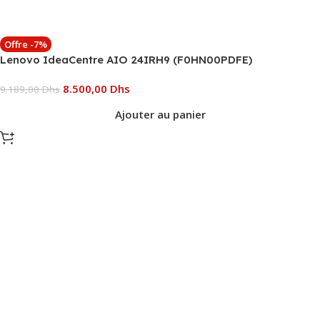
Offre -7%
Lenovo IdeaCentre AIO 24IRH9 (F0HN00PDFE)
8.500,00
Dhs
9.189,00
Dhs
Ajouter au panier