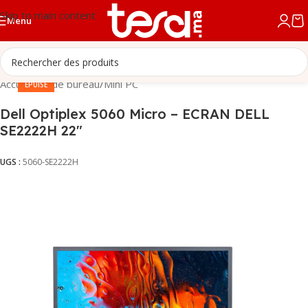
Skip to main content
Menu
Offre -38%
Accueil
/
PC de bureau
/
Mini PC
ÉPUISÉ
Dell Optiplex 5060 Micro – ECRAN DELL
SE2222H 22″
UGS :
5060-SE2222H