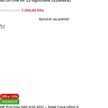
All-In-One HP 22-dg0004nk (A2AR8EA)
7.390,00
Dhs
7.999,00
Dhs
Ajouter au panier
Offre -10%
NOUVEAUTÉ
HP ProOne 240 G10 AIO – Intel Core Ultra 5