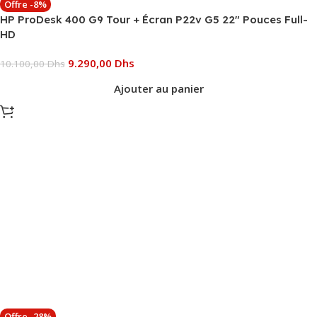
Offre -8%
HP ProDesk 400 G9 Tour + Écran P22v G5 22″ Pouces Full-
HD
9.290,00
Dhs
10.100,00
Dhs
Ajouter au panier
Offre -28%