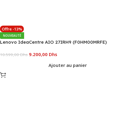
Offre -13%
NOUVEAUTÉ
Lenovo IdeaCentre AIO 27IRH9 (F0HM00MRFE)
9.200,00
Dhs
10.599,00
Dhs
Ajouter au panier