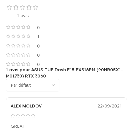
1 avis
0
1
0
0
0
1 avis pour
ASUS TUF Dash F15 FX516PM (90NR05X1-
M01730) RTX 3060
ALEX MOLDOV
22/09/2021
GREAT