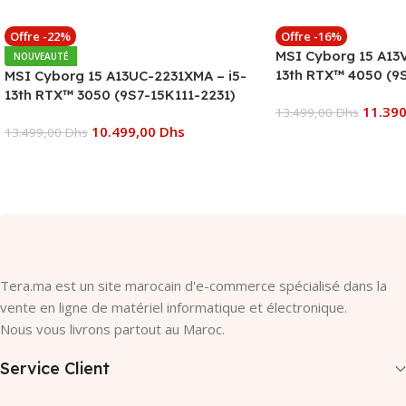
Offre -22%
Offre -16%
MSI Cyborg 15 A13
NOUVEAUTÉ
13th RTX™ 4050 (9
MSI Cyborg 15 A13UC-2231XMA – i5-
13th RTX™ 3050 (9S7-15K111-2231)
11.39
13.499,00
Dhs
10.499,00
Dhs
13.499,00
Dhs
Ajouter Au Panier
Ajouter Au Panier
Tera.ma est un site marocain d'e-commerce spécialisé dans la
vente en ligne de matériel informatique et électronique.
Nous vous livrons partout au Maroc.
Service Client