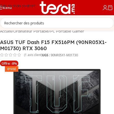
Skip to main content
Menu
Accueil
/
Ordinateur Portable
/
PC Portable Gamer
ASUS TUF Dash F15 FX516PM (90NR05X1-
M01730) RTX 3060
(
1
avis client)
UGS :
90NR05X1-M01730
Offre -8%
ÉPUISÉ