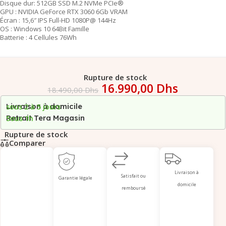
Disque dur: 512GB SSD M.2 NVMe PCIe®
GPU : NVIDIA GeForce RTX 3060 6Gb VRAM
Écran : 15,6″ IPS Full-HD 1080P@ 144Hz
OS : Windows 10 64Bit Famille
Batterie : 4 Cellules 76Wh
Rupture de stock
16.990,00
Dhs
18.490,00
Dhs
Livraison à domicile
sous 2 à 5 jours
Retrait Tera Magasin
Sous 1h
Rupture de stock
Comparer
Livraison à
Satisfait ou
Garantie légale
domicile
remboursé