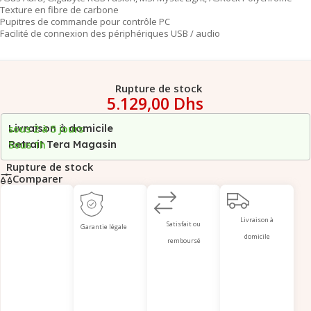
Texture en fibre de carbone
Pupitres de commande pour contrôle PC
Facilité de connexion des périphériques USB / audio
Rupture de stock
5.129,00
Dhs
Livraison à domicile
sous 2 à 5 jours
Retrait Tera Magasin
Sous 1h
Rupture de stock
Comparer
Livraison à
Satisfait ou
Garantie légale
domicile
remboursé