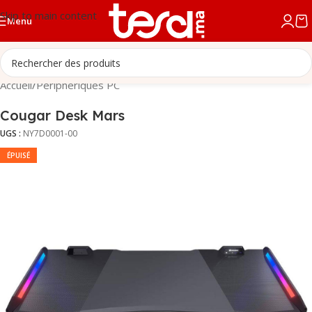
Skip to main content
Menu
Accueil
/
Périphériques PC
Cougar Desk Mars
UGS :
NY7D0001-00
ÉPUISÉ