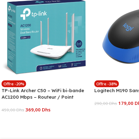
Offre -20%
Offre -38%
TP-Link Archer C50 – WiFi bi-bande
Logitech M190 Sans 
AC1200 Mbps – Routeur / Point
179,00
D
d’accès
290,00
Dhs
369,00
Dhs
459,00
Dhs
Ajouter Au Panier
Ajouter Au Panier