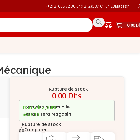
(+212) 668 72 30 64
(+212) 537 61 64 23
Magasin
0,00
D
Mécanique
Rupture de stock
0,00
Dhs
Livraison à domicile
sous 2 à 5 jours
Retrait Tera Magasin
Sous 1h
Rupture de stock
Comparer