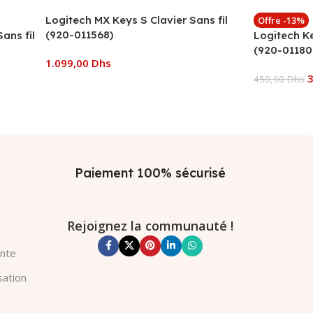
Logitech MX Keys S Clavier Sans fil
Offre -13%
(920-011568)
ans fil
Logitech Ke
(920-01180
1.099,00
Dhs
450,00
Dhs
Ajouter Au Panier
Ajouter Au
Paiement 100% sécurisé
Rejoignez la communauté !
ente
sation