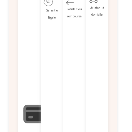
Livraison à
Satisfait ou
Garantie
domicile
remboursé
légale