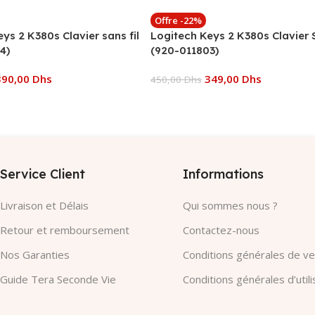
Offre -22%
ys 2 K380s Clavier sans fil
Logitech Keys 2 K380s Clavier S
4)
(920-011803)
390,00
Dhs
349,00
Dhs
450,00
Dhs
 Panier
Ajouter Au Panier
Service Client
Informations
Livraison et Délais
Qui sommes nous ?
Retour et remboursement
Contactez-nous
Nos Garanties​
Conditions générales de v
Guide Tera Seconde Vie
Conditions générales d’utili