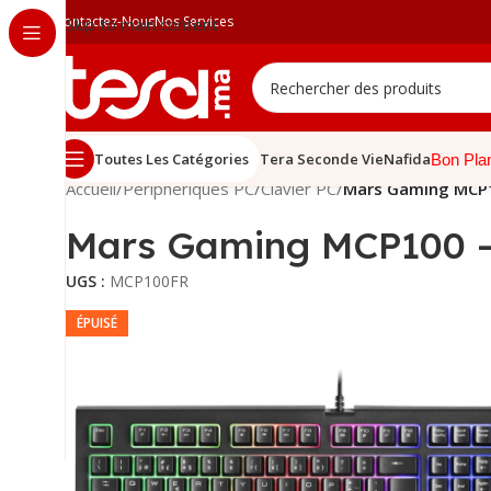
Contactez-Nous
Nos Services
Skip to main content
Toutes Les Catégories
Tera Seconde Vie
Nafida
Bon Pla
Accueil
/
Périphériques PC
/
Clavier PC
/
Mars Gaming MCP1
Mars Gaming MCP100 –
UGS :
MCP100FR
ÉPUISÉ