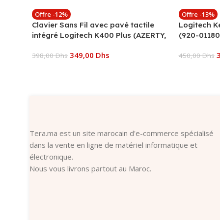
Offre -12%
Offre -13%
Clavier Sans Fil avec pavé tactile
Logitech Ke
intégré Logitech K400 Plus (AZERTY,
(920-01180
Français)
349,00
Dhs
398,00
Dhs
450,00
Dhs
Ajouter Au Panier
Ajouter Au
Tera.ma est un site marocain d'e-commerce spécialisé
dans la vente en ligne de matériel informatique et
électronique.
Nous vous livrons partout au Maroc.