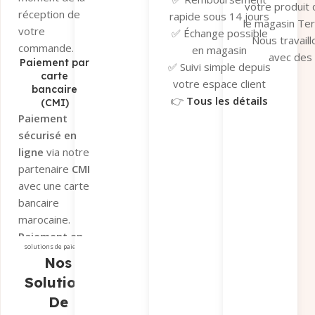
votre produit
réception de
rapide sous 14 jours
le magasin Te
votre
✅ Échange possible
Nous travaill
commande.
en magasin
avec des
Paiement par
✅ Suivi simple depuis
transporteu
carte
votre espace client
bancaire
fiables pour ga
👉
Tous les détails
(CMI)
un suivi en t
ici
Paiement
réel et une séc
sécurisé en
optimale de v
ligne
via notre
colis.
partenaire
CMI
👉
Tous les dé
avec une carte
ici
bancaire
marocaine.
Paiement en
solutions de paiement
magasin
si
Nos
vous préférez
Solutions
récupérer
De
votre