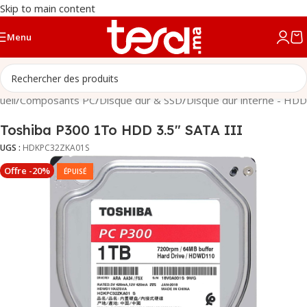
Skip to main content
Menu
ueil
/
Composants PC
/
Disque dur & SSD
/
Disque dur interne - HDD
Toshiba P300 1To HDD 3.5″ SATA III
UGS :
HDKPC32ZKA01S
Offre -20%
ÉPUISÉ