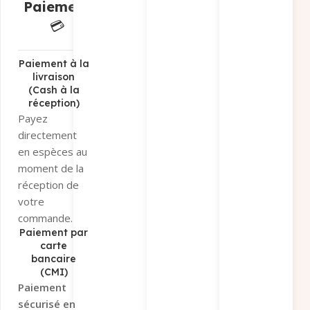
Paiement
commande sur
place.
💳
Paiement par
virement
bancaire
Paiement à la
livraison
Sélectionnez «
(Cash à la
Paiement par
réception)
virement » et
Payez
recevez nos
directement
coordonnées
en espèces au
bancaires par
moment de la
e-mail et
réception de
WhatsApp.
votre
Conditions
:
commande.
Uniquement
Paiement par
via
Virement
carte
bancaire
Interbancaire
(CMI)
Immédiat
.
Paiement
Envoyez-nous
sécurisé en