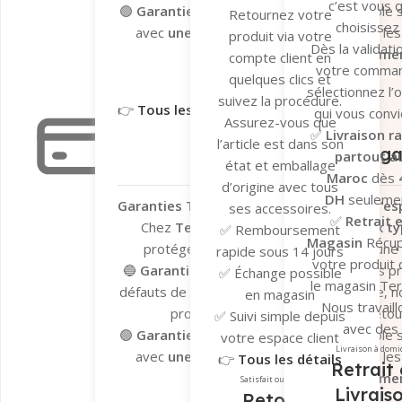
c’est vous q
🟢
Garantie Tera.ma Seconde Vie
– Valable s
Retournez votre
choisissez 
avec
une couverture de 6 mois
contre le
produit via votre
Dès la validati
réparation ou remplacemen
compte client en
votre comma
Garantie du fabricant​
Garantie 
quelques clics et
sélectionnez l’
suivez la procédure.
👉
Tous les détails ici
qui vous convi
Assurez-vous que
✅
Livraison r
Garantie légale
l’article est dans son
Garantie Léga
partout a
état et emballage
Maroc
dès
d’origine avec tous
DH
seulemen
Garanties Tera.ma – Votre tranquillité d’esp
ses accessoires.
✅
Retrait 
Chez
Tera.ma
, nous vous offrons
deux ty
✅ Remboursement
Magasin
Récu
protéger vos achats et vous garantir une
rapide sous 14 jours
votre produit
🔵
Garantie du fabricant
– Valable sur les p
✅ Échange possible
le magasin Te
défauts de fabrication. En cas de problème, n
en magasin
Nous travaill
processus de dépannage et de retour 
✅ Suivi simple depuis
avec des
🟢
Garantie Tera.ma Seconde Vie
– Valable s
votre espace client
transporteu
Livraison à domi
avec
une couverture de 6 mois
contre le
👉
Tous les détails
Retrait 
fiables pour ga
réparation ou remplacemen
ici
Satisfait ou remboursé
Livrais
un suivi en t
Retour et
Garantie du fabricant​
Garantie 