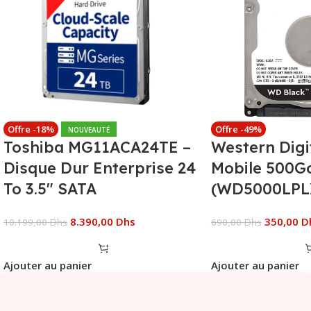
Offre -18%
Offre -49%
NOUVEAUTÉ
Toshiba MG11ACA24TE –
Western Digi
Disque Dur Enterprise 24
Mobile 500G
To 3.5″ SATA
(WD5000LPL
8.390,00
Dhs
350,00
D
10.199,00
Dhs
690,00
Dhs
Ajouter au panier
Ajouter au panier