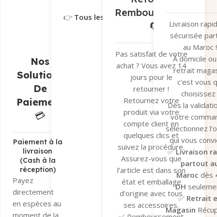
réel et une séc
Remboursement
👉
Tous les détails ici
optimale de v
Livraison rapi
🔄
colis.
sécurisée par
👉
Tous les dé
au Maroc !
ici
Pas satisfait de votre
À domicile ou
Nos
achat ? Vous avez 14
retrait magas
Solutions
jours pour le
c’est vous q
De
retourner !
choisissez 
Retournez votre
Paiement
Dès la validati
produit via votre
💳
votre comma
compte client en
sélectionnez l’
quelques clics et
qui vous convi
Paiement à la
suivez la procédure.
✅
Livraison r
livraison
Assurez-vous que
(Cash à la
partout a
réception)
l’article est dans son
Maroc
dès
Payez
état et emballage
DH
seulemen
directement
d’origine avec tous
✅
Retrait 
en espèces au
ses accessoires.
Magasin
Récu
moment de la
✅ Remboursement